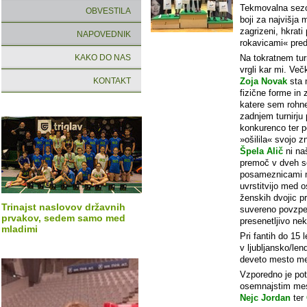
Tekmovalna sezon
OBVESTILA
boji za najvišja 
zagrizeni, hkrati
NAPOVEDNIK
rokavicami« pred
KAKO DO NAS
Na tokratnem tur
vrgli kar mi. Več
KONTAKT
Zoja Novak
sta 
fizične forme in
katere sem rohnel
zadnjem turnirju
konkurenco ter p
»ošilila« svojo 
Špela Alič
ni na
premoč v dveh se
posameznicami mo
uvrstitvijo med o
ženskih dvojic p
Trinajst naslovov državnih
suvereno povzpel
prvakov, sedem samo med
presenetljivo ne
mladimi
Pri fantih do 15 
v ljubljansko/le
deveto mesto me
Vzporedno je pote
osemnajstim me
Nejc Jordan
ter