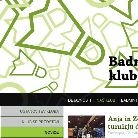
DEJAVNOSTI
NAŠ KLUB
BADMIN
USTANOVITEV KLUBA
Anja in Z
KLUB SE PREDSTAVI
turnirju d
NOVICE
Ponedeljek, 12. ma