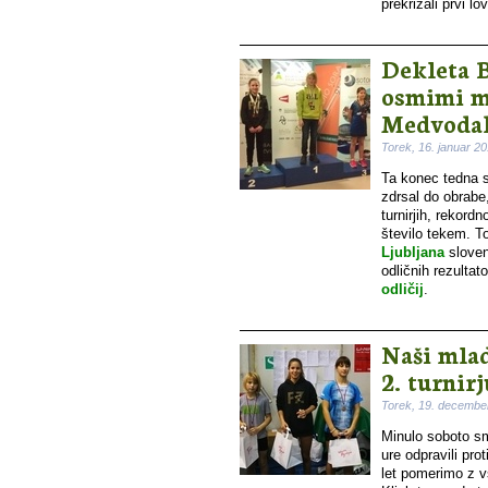
prekrižali prvi l
Dekleta 
osmimi me
Medvoda
Torek, 16. januar 2
Ta konec tedna 
zdrsal do obrabe,
turnirjih, rekordn
število tekem. 
Ljubljana
sloven
odličnih rezulta
odličij
.
Naši mlad
2. turnir
Torek, 19. decembe
Minulo soboto sm
ure odpravili pro
let pomerimo z v