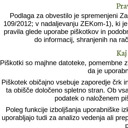
Pra
Podlaga za obvestilo je spremenjeni Zak
109/2012; v nadaljevanju ZEKom-1), ki je 
pravila glede uporabe piškotkov in podobn
do informacij, shranjenih na ra
Kaj
Piškotki so majhne datoteke, pomembne za
da je uporabn
Piškotek običajno vsebuje zaporedje črk in
ta obišče določeno spletno stran. Ob vs
podatek o naloženem piš
Poleg funkcije izboljšanja uporabniške iz
uporabljajo tudi za analizo vedenja ali pr