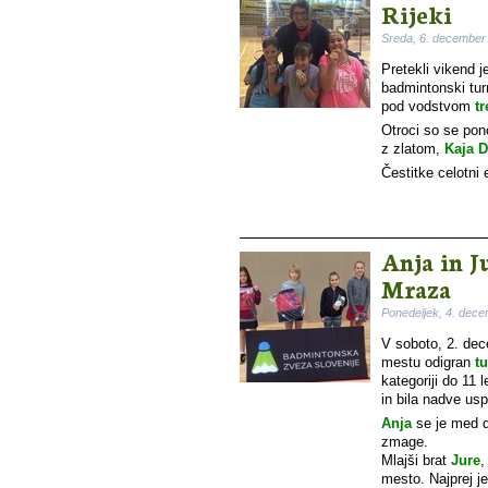
Rijeki
Sreda, 6. december
Pretekli vikend j
badmintonski turn
pod vodstvom
tr
Otroci so se pon
z zlatom,
Kaja 
Čestitke celotni e
Anja in J
Mraza
Ponedeljek, 4. dec
V soboto, 2. dec
mestu odigran
t
kategoriji do 11 l
in bila nadve us
Anja
se je med de
zmage.
Mlajši brat
Jure
,
mesto. Najprej j