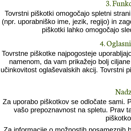
3. Funkc
Tovrstni piškotki omogočajo spletni stran
(npr. uporabniško ime, jezik, regijo) in za
piškotki lahko omogočajo sled
4. Oglasni 
Tovrstne piškotke najpogosteje uporabljajo
namenom, da vam prikažejo bolj ciljane 
učinkovitost oglaševalskih akcij. Tovrstni
Nadz
Za uporabo piškotkov se odločate sami. Pi
vašo prepoznavnost na spletu. Prav ta
piškotko
Za informacije o možnostih posameznih br