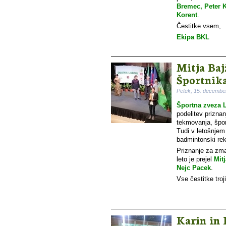
Bremec, Peter K
Korent
.
Čestitke vsem,
Ekipa BKL
Mitja Baj
Športnika
Petek, 15. decembe
Športna zveza L
podelitev priznan
tekmovanja, špor
Tudi v letošnjem l
badmintonski rek
Priznanje za zm
leto je prejel
Mitj
Nejc Pacek
.
Vse čestitke troj
Karin in 