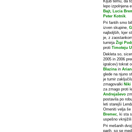
Kljub temu, da t
lepo izpolnjena 
Bajt, Lucia Bre
Peter Kotnik
.
Pri fantih smo bi
izven skupine,
G
najboljših, kjer 
je, z zaostankom
turnirja
Žigi Pod
proti
Timoteju U
Dekleta so, sice
2005 in 2006 pre
igralcev) tokrat o
Blazina
in
Arian
glede na njuno s
je turnir zaključi
zmagovalki
Niki
za zmago proti l
Andrejaševo
zmo
postavila po rob
leti starejši Len
Omeniti velja še
Bremec
, ki sta 
uspešno vknjižil
Pri mešanih dvojk
parih, so se med 