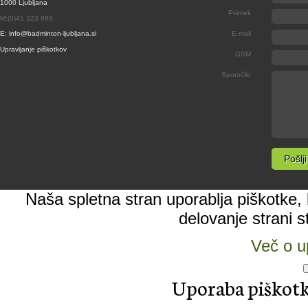
1000 Ljubljana
Priimek
M:(0)41 323 966
E: info@badminton-ljubljana.si
E-mail
Upravljanje piškotkov
GSM
Sporočilo
Naša spletna stran uporablja piškotke, k
delovanje strani s
Več o u
Uporaba piškotko