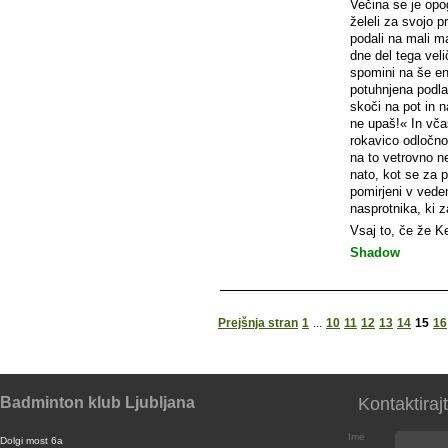
Večina se je opo
želeli za svojo p
podali na mali ma
dne del tega vel
spomini na še en 
potuhnjena podla
skoči na pot in 
ne upaš!« In vča
rokavico odločno 
na to vetrovno ne
nato, kot se za 
pomirjeni v ved
nasprotnika, ki 
Vsaj to, če že K
Shadow
Prejšnja stran
1
...
10
11
12
13
14
15
16
Badminton klub Ljubljana
Kontaktiraj
Ime
Dolgi most 6a