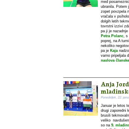
med posameznicam
ubranila. Potem j
zopet povzpela n
vračala v psihol
dolgih letih tekm
tovrstni izzivi zd
pa ji je nazadnje
Petra Polanc
, s
poprej, na A turn
nekoliko negoto
pa je
Kaja
nadzor
varno pripeljala
naslova članske
Anja Jor
mladinske
Ponedeljek, 22. jan
Januar je letos
drugi zaporedni 
brusili tekmoval
veliko navdušenj
so na
9. mladi