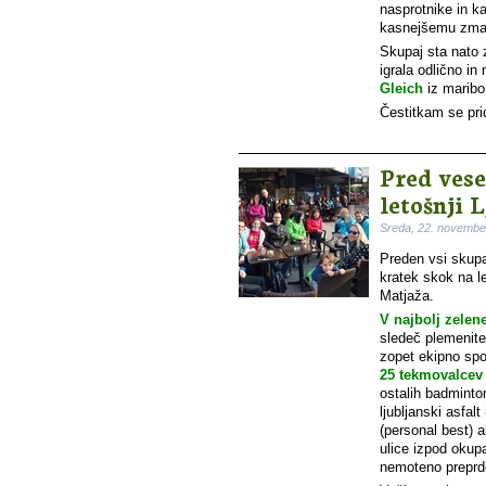
nasprotnike in ka
kasnejšemu zm
Skupaj sta nato 
igrala odlično i
Gleich
iz maribo
Čestitkam se pri
Pred ves
letošnji 
Sreda, 22. novembe
Preden vsi skupa
kratek skok na l
Matjaža.
V najbolj zele
sledeč plemenite
zopet ekipno spo
25 tekmovalcev 
ostalih badminto
ljubljanski asfal
(personal best) a
ulice izpod okupa
nemoteno preprde