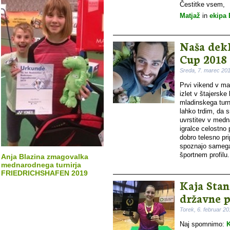
Čestitke vsem,
Matjaž
in
ekipa
Naša dekl
Cup 2018
Sreda, 7. marec 20
Prvi vikend v ma
izlet v štajers
mladinskega turn
lahko trdim, da s
uvrstitev v medna
igralce celostno 
dobro telesno pri
spoznajo samega
športnem profilu.
Anja Blazina zmagovalka
mednarodnega turnirja
FRIEDRICHSHAFEN 2019
Kaja Stan
državne p
Torek, 6. februar 2
Naj spomnimo:
K