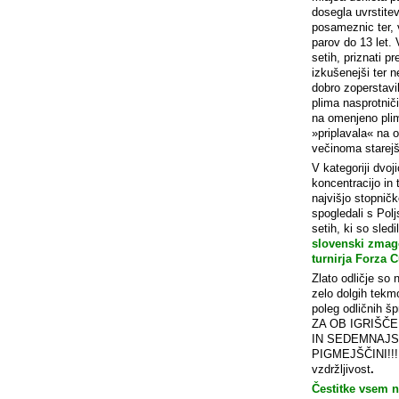
dosegla uvrstitev
posameznic ter,
parov do 13 let.
setih, priznati p
izkušenejši ter n
dobro zoperstavil
plima nasprotnič
na omenjeno plim
»priplavala« na 
večinoma starejš
V kategoriji dvoj
koncentracijo in 
najvišjo stopnič
spogledali s Po
setih, ki so sledi
slovenski zmag
turnirja Forza 
Zlato odličje so
zelo dolgih tekmo
poleg odličnih 
ZA OB IGRIŠČ
IN SEDEMNAJS
PIGMEJŠČINI!!!.
vzdržljivost
.
Čestitke vsem 