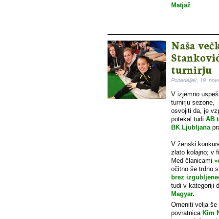
Matjaž
Naša večk
Stankovi
turnirju
Ponedeljek, 19. no
V izjemno uspešn
turnirju sezone,
osvojiti da, je 
potekal tudi
AB t
BK Ljubljana
pra
V ženski konkure
zlato kolajno; v 
Med članicami
»
očitno še trdno 
brez izgubljene
tudi v kategoriji
Magyar.
Omeniti velja še
povratnica
Kim 