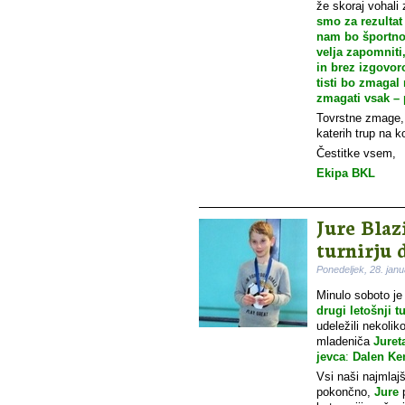
že skoraj vohali 
smo za rezultat 
nam bo športno 
velja zapomniti
in brez izgovoro
tisti bo zmagal 
zmagati vsak –
Tovrstne zmage, e
katerih trup na 
Čestitke vsem,
Ekipa BKL
Jure Blaz
turnirju d
Ponedeljek, 28. jan
Minulo soboto je
drugi letošnji t
udeležili nekolik
mladeniča
Juret
jevca
:
Dalen Ke
Vsi naši najmlaj
pokončno,
Jure
p