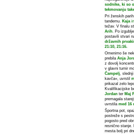
sodnike, ki so 
tekmovanju tak
Pri ženskih parih
tandemu.
Kaja
i
težav. V finalu s
Arih
. Po izgubl
postavili stvari
državnih prvakin
21:10, 21:16.
Omenimo še nekaj
prebila
Anja Jor
z dovolj koncentr
v glavni turnir 
Čampelj
, slednj
kavča«, uvrstil
m
prikazal zelo lep
Kvalifikacijske b
Jordan
ter
Maj 
premagala stare
uvrstila
med 16 
Športna pot, opa
postreže s pestro
pogosto pred obr
resnično stanje.
mesta bolj pri d