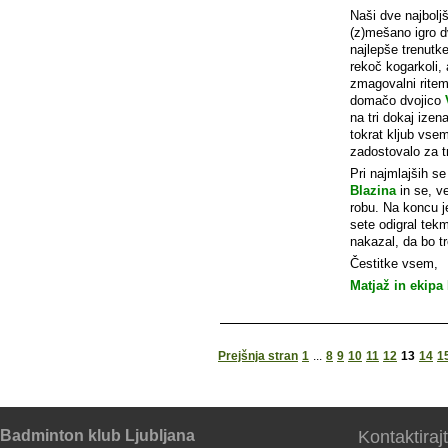
Naši dve najboljš
(z)mešano igro dv
najlepše trenutk
rekoč kogarkoli, a
zmagovalni ritem
domačo dvojico
na tri dokaj izen
tokrat kljub vse
zadostovalo za tr
Pri najmlajših s
Blazina
in se, v
robu. Na koncu je
sete odigral tekm
nakazal, da bo tr
Čestitke vsem,
Matjaž in ekipa
Prejšnja stran
1
...
8
9
10
11
12
13
14
1
Badminton klub Ljubljana
Kontaktiraj