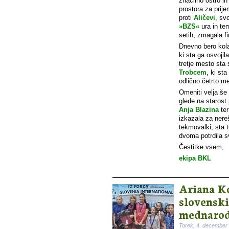
značilno ostro in
prostora za prij
proti
Aličevi
, sv
»BZS«
ura in te
setih, zmagala fi
Dnevno bero kola
ki sta ga osvoji
tretje mesto sta
Trobcem
, ki sta
odlično četrto m
Omeniti velja še 
glede na starost
Anja Blazina
te
izkazala za nere
tekmovalki, sta t
dvoma potrdila sv
Čestitke vsem,
ekipa BKL
Ariana Ko
slovenski
mednarod
Torek, 4. december