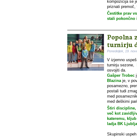
kompozicija se j
priznati premoč, 
Čestitke prav v
stali pokončno 
Popolna z
turnirju d
Ponedeljek, 19. no
V izjemno uspešn
turnirju sezone,
osvojiti da.
Gašper Trobec
j
Blazina
je, v p
posamezno, prem
postali tudi zma
med posamezniki 
med deškimi pari
Štiri discipline
več kot zavidlji
kateremu, klju
ladja BK Ljublj
Skupinski uspeh s