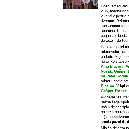
Eden izmed večji
klub, mednarodni
vikend v pestre 
dvorano. Rekordn
konkurenca so dej
spominu. In pa, 
perjanice, ki st
dokazali, da tudi
Petkovega tekm
tekmovalci, kar 
parketu, ki je sic
nekoliko slabše »
Anja Blazina, A
Novak, Gašper 
ter
Peter Kotnik
tokrat uspela pre
Blazina
.
V igri d
Gašper Trobec
Vidnejše rezulta
nežnejšega spola,
naših deklet sp
naletela na (tist
ji (kljub nedvom
kmalu pozabili, da
Mlajša dekleta pa