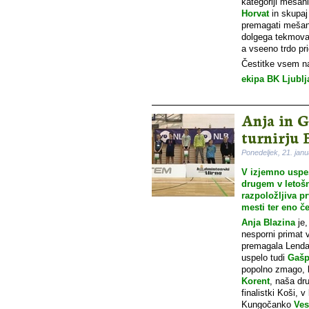
kategoriji mešan
Horvat
in skupaj
premagati mešan
dolgega tekmoval
a vseeno trdo pr
Čestitke vsem na
ekipa BK Ljublj
Anja in G
turnirju 
Ponedeljek, 21. jan
V izjemno uspeš
drugem v letošnj
razpoložljiva pr
mesti ter eno če
Anja Blazina
je,
nesporni primat v
premagala Lend
uspelo tudi
Gašp
popolno zmago, b
Korent
, naša dru
finalistki Koši, 
Kungočanko
Ves