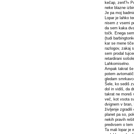
kečap, zenf?« Po
neke blazne izbir
Je pa moj badmin
Lopar je lahko te
nisem z vsemi pr
da sem kaka dva t
točk. Enega sem p
(tudi barbington
kar se mene tiče
razlogov, zakaj s
sem prodal tujce
retardirani sošol
Lahkomiselno.
Ampak takrat še n
potem avtomatičn
gledam smrkavce, 
Šele, ko sediš 
dol in vidiš, da 
takrat ne moreš ve
več, kot vsota sv
dvignem v bran, k
življenje zgradili
planet pa so, po
nekih pravih reši
predvsem o tem a
Ta mali lopar je 