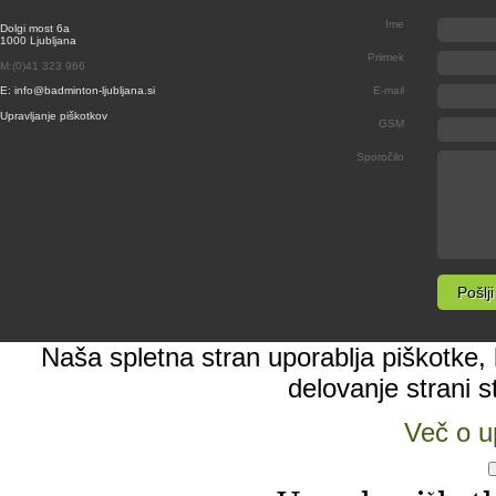
Ime
Dolgi most 6a
1000 Ljubljana
Priimek
M:(0)41 323 966
E: info@badminton-ljubljana.si
E-mail
Upravljanje piškotkov
GSM
Sporočilo
Naša spletna stran uporablja piškotke, k
delovanje strani s
Več o u