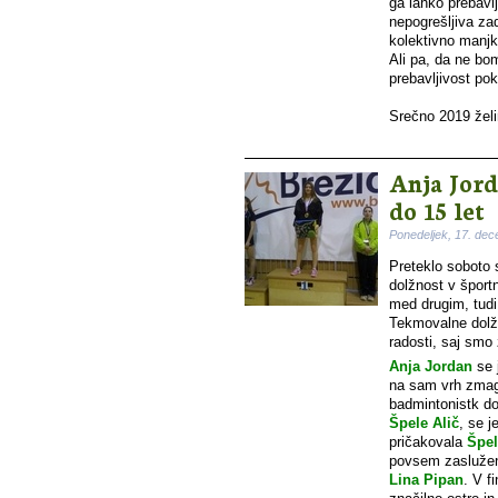
ga lahko prebavl
nepogrešljiva zad
kolektivno manjk
Ali pa, da ne bo
prebavljivost pok
Srečno 2019 žel
Anja Jord
do 15 let
Ponedeljek, 17. de
Preteklo soboto
dolžnost v šport
med drugim, tud
Tekmovalne dolžn
radosti, saj smo 
Anja Jordan
se 
na sam vrh zmago
badmintonistk do
Špele Alič
, se j
pričakovala
Špel
povsem zasluženo,
Lina Pipan
. V f