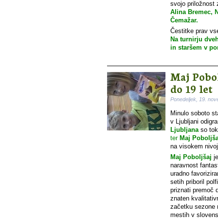
svojo priložnost
Alina Bremec, N
Čemažar.
Čestitke prav v
Na turnirju dve
in staršem v po
Maj Pobol
do 19 let
Ponedeljek, 19. no
Minulo soboto st
v Ljubljani odigra
Ljubljana
so tok
ter
Maj Poboljša
na visokem nivoj
Maj Poboljšaj
je
naravnost fantasti
uradno favorizir
setih priboril po
priznati premoč
znaten kvalitati
začetku sezone n
mestih v slovens