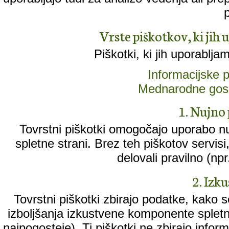
Vrste piškotkov, ki jih 
Piškotki, ki jih uporablja
Informacijske
Mednarodne gos
1. Nujno 
Tovrstni piškotki omogočajo uporabo n
spletne strani. Brez teh piškotov servisi, k
delovali pravilno (npr
2. Izk
Tovrstni piškotki zbirajo podatke, kako 
izboljšanja izkustvene komponente spletne
najpogosteje). Ti piškotki ne zbirajo informa