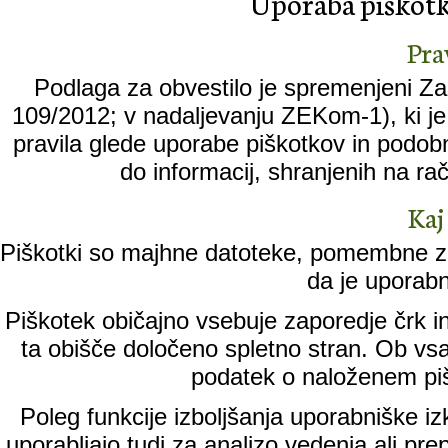
Uporaba piškotko
Pra
Podlaga za obvestilo je spremenjeni Zak
109/2012; v nadaljevanju ZEKom-1), ki je 
pravila glede uporabe piškotkov in podobn
do informacij, shranjenih na ra
Kaj
Piškotki so majhne datoteke, pomembne za
da je uporabn
Piškotek običajno vsebuje zaporedje črk in
ta obišče določeno spletno stran. Ob vs
podatek o naloženem piš
Poleg funkcije izboljšanja uporabniške iz
uporabljajo tudi za analizo vedenja ali pr