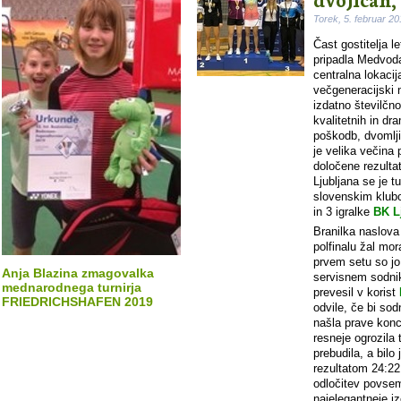
Torek, 5. februar 2
Čast gostitelja 
pripadla Medvod
centralna lokacij
večgeneracijski 
izdatno številčno
kvalitetnih in dr
poškodb, dvomlji
je velika večina 
določene rezulta
Ljubljana se je t
slovenskim klubo
in 3 igralke
BK L
Branilka naslov
polfinalu žal mo
prvem setu so jo
Anja Blazina zmagovalka
servisnem sodnik
mednarodnega turnirja
prevesil v korist
FRIEDRICHSHAFEN 2019
odvile, če bi sod
našla prave konce
resneje ogrozila
prebudila, a bil
rezultatom 24:22
odločitev povsem
najelegantneje 