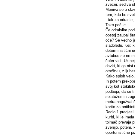
zvečer, sediva s
Meniva se o slavi
tem, kdo bo svet
- tak za odrasle,
Tako pač je.
Če odmislim podro
obstoj zaupal šra
oče? Še vedno je
sladoledu. Ker, k
deterministični u
avtobus se ne mo
šofer vidi. Ukine
davki, ki ga nisi
otroštvu, z ljub
Kako sploh vejo,
In potem prekopa
svoj kot stokilsk
podboja, da se t
solatožeri in zag
metra nagužval š
korito za antibio
Radio 1 preglasil
kurbi, ki je imel
tolmač prevaja p
zvenijo, potem, 
oportunistične p