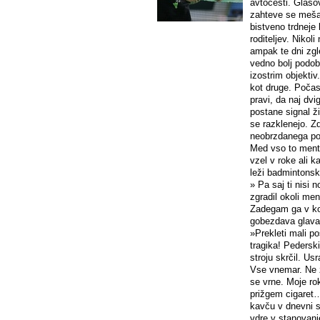
avtocesti. Glaso
zahteve se mešaj
bistveno trdneje 
roditeljev. Nikol
ampak te dni zgl
vedno bolj podo
izostrim objektiv.
kot druge. Počas
pravi, da naj dv
postane signal ži
se razklenejo. Z
neobrzdanega po
Med vso to menta
vzel v roke ali k
leži badmintonsk
» Pa saj ti nisi 
zgradil okoli mene
Zadegam ga v kot
gobezdava glav
»Prekleti mali pos
tragika! Pederski
stroju skrčil. Us
Vse vnemar. Ne 
se vrne. Moje ro
prižgem cigaret…
kavču v dnevni so
vdre v stanovan