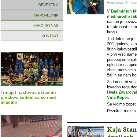
Ponedeljek, 4. mar
OBVESTILA
V
Badminton kl
NAPOVEDNIK
mednarodni rekre
namen je povezati
KAKO DO NAS
ter strpnost in k
krogu.
KONTAKT
Tudi letos se je 
200 igralcev, ki 
štirih kakovostni
v prvi vrsti name
posebej omenjali
ogledate na spod
zbrali motivacij
žal in se nam bos
Za konec bi se z
izvedbo tega do
Trinajst naslovov državnih
Hvala Zavarovaln
prvakov, sedem samo med
Vina Koper.
mladimi
Se vidimo zopet 
Rezultati turnirj
Kaja Stan
dvojicah,