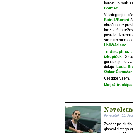
borcev in bork s
Bremec
.
V kategoriji meš
Kotnik/Korent
ža
obračunu je pre
brez večjih teža
postala dvakratn
sta rutinirano d
Halič/Jelenc
.
Tri discipline, 
izkupiček.
Skupin
generacije, ki z
delajo:
Lucia Br
Oskar Čemažar
Čestitke vsem,
Matjaž in ekipa
Novoletn
Ponedeljek, 31. de
Zvečer po službi
glasovi tistega 