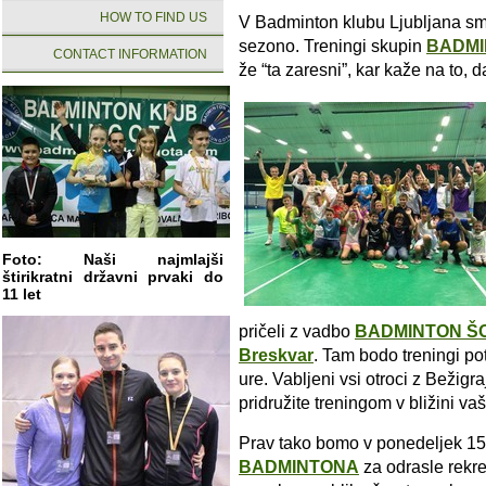
HOW TO FIND US
V Badminton klubu Ljubljana sm
sezono. Treningi skupin
BADMI
CONTACT INFORMATION
že “ta zaresni”, kar kaže na to, 
Foto: Naši najmlajši
štirikratni državni prvaki do
11 let
pričeli z vadbo
BADMINTON Š
Breskvar
. Tam bodo treningi pot
ure. Vabljeni vsi otroci z Bežig
pridružite treningom v bližini v
Prav tako bomo v ponedeljek 15.
BADMINTONA
za odrasle rekrea