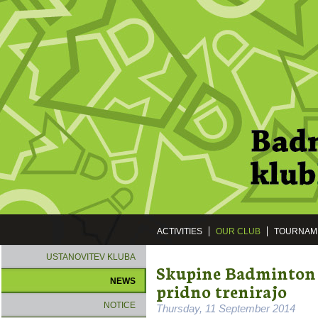
ACTIVITIES
OUR CLUB
TOURNAM
USTANOVITEV KLUBA
Skupine Badminton š
NEWS
pridno trenirajo
NOTICE
Thursday, 11 September 2014