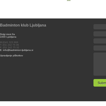
šole
Badminton klub Ljubljana
Dolgi most 6a
1000 Ljubljana
M:(0)41 323 966
T: (0)1 242 75 36
F: (0)1 242 75 32
E: info@badminton-ljubljana.si
Upravljanje piškotkov