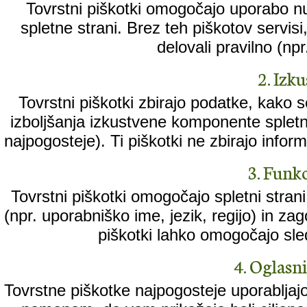
Tovrstni piškotki omogočajo uporabo n
spletne strani. Brez teh piškotov servisi, k
delovali pravilno (npr
2. Izk
Tovrstni piškotki zbirajo podatke, kako 
izboljšanja izkustvene komponente spletne
najpogosteje). Ti piškotki ne zbirajo informa
3. Funkc
Tovrstni piškotki omogočajo spletni stran
(npr. uporabniško ime, jezik, regijo) in za
piškotki lahko omogočajo sled
4. Oglasni 
Tovrstne piškotke najpogosteje uporabljajo