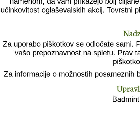
namenom, da vam prikažejo bolj ciljane 
učinkovitost oglaševalskih akcij. Tovrstni
Nadz
Za uporabo piškotkov se odločate sami. Pi
vašo prepoznavnost na spletu. Prav ta
piškotko
Za informacije o možnostih posameznih br
Upravl
Badminto