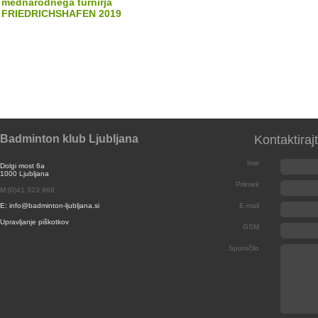
mednarodnega turnirja
FRIEDRICHSHAFEN 2019
Badminton klub Ljubljana
Kontaktiraj
Ime
Dolgi most 6a
1000 Ljubljana
Priimek
M:(0)41 323 966
E: info@badminton-ljubljana.si
E-mail
Upravljanje piškotkov
GSM
Sporočilo