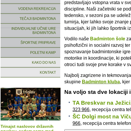
predstavljajo vstopna vrata v s
discipline. Naši začetniki se po
VODENA REKREACIJA
tedensko, v sezoni pa se udelež
TEČAJI BADMINTONA
turnirja, kjer lahko svoje znanje
situacijah, ki jih lahko športnik 
INDIVIDUALNE UČNE URE
BADMINTONA
Vodilo naše
Badminton šole
za
ŠPORTNE PRIPRAVE
psihofizični in socialni razvoj t
spoznavanje badmintonske igre.
POLETNI KAMP
motorike in koordinacije, ki pote
KAKO DO NAS
otroci tudi svoje prve korake v
KONTAKT
Najbolj zagrizene in tekmovanja
skupine
Badminton kluba
, kje
Na voljo sta dve lokaciji i
TA Breskvar na Ježici
323 966
, recepcija centra t
ŠC Dolgi most na Vič
966
, recepcija centra telef
Trinajst naslovov državnih