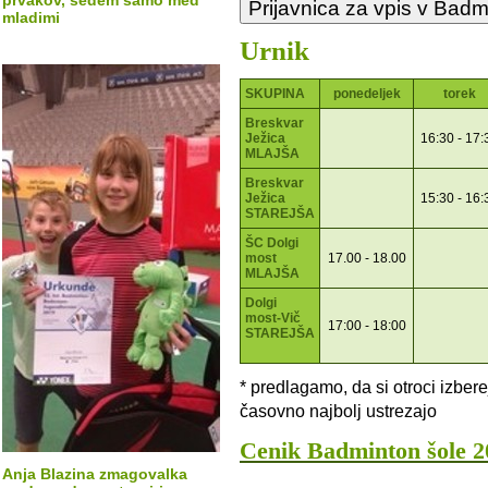
prvakov, sedem samo med
mladimi
Urnik
SKUPINA
ponedeljek
torek
Breskvar
Ježica
16:30 - 17:
MLAJŠA
Breskvar
Ježica
15:30 - 16:
STAREJŠA
ŠC Dolgi
most
17.00 - 18.00
MLAJŠA
Dolgi
most-Vič
17:00 - 18:00
STAREJŠA
* predlagamo, da si otroci izberej
časovno najbolj ustrezajo
Cenik Badminton šole 2
Anja Blazina zmagovalka