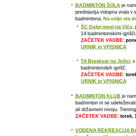
BADMINTON ŠOLA
je nam
predstavlja vstopna vrata v
badmintona.
Na voljo sta dv
ŠC Dolgi most na Viču
,
j
14 badmintonskimi igrišči
ZAČETEK VADBE:
pone
URNIK in VPISNICA
TA Breskvar na Ježici
,
v
badmintonskih igrišč.
ZAČETEK VADBE:
tore
URNIK in VPISNICA
BADMINTON KLUB
je name
badminton in se udeleževat
ali državnem nivoju. Trenin
ZAČETEK VADBE:
torek,
VODENA REKREACIJA B