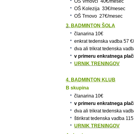
OŠ Vrhovci 40€/mesec
OŠ Kolezija 33€/mesec
OŠ Trnovo 27€/mesec
3
.
B
ADMINTON ŠOLA
članarina 10€
enkrat tedenska vadba 57 
dva ali trikrat tedenska va
v primeru enkratnega plač
URNIK TRENINGOV
4. BADMINTON KLUB
B skupina​
članarina 10€
v primeru enkratnega plač
dva ali trikrat tedenska va
štirikrat tedenska vadba 11
URNIK TRENINGOV