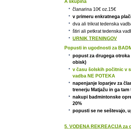
A skupina
članarina 10€ oz.15€
v primeru enkratnega plač
dva ali trikrat tedenska va
štiri ali petkrat tedenska v
URNIK TRENINGOV
Popusti in ugodnosti za BA
popust za drugega otroka v
obisk)
v času šolskih počitnic
vadba NE POTEKA
napenjanje loparjev za član
trenerju Matjažu in ga tam
nakupi badmintonske opre
20%
popusti se ne seštevajo, 
5. VODENA REKREACIJA za o