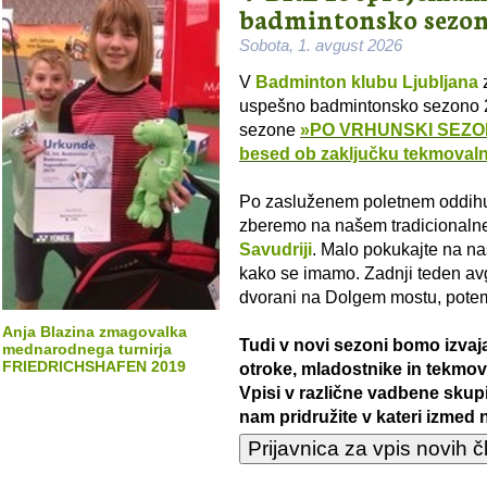
badmintonsko sezon
Sobota, 1. avgust 2026
V
Badminton klubu Ljubljana
z
uspešno badmintonsko sezono 2
sezone
»
PO VRHUNSKI SEZON
besed ob zaključku tekmoval
Po zasluženem poletnem oddihu 
zberemo na našem tradicional
Savudriji
. Malo pokukajte na n
kako se imamo. Zadnji teden av
dvorani na Dolgem mostu, pote
Anja Blazina zmagovalka
Tudi v novi sezoni bomo izvaja
mednarodnega turnirja
FRIEDRICHSHAFEN 2019
otroke, mladostnike in tekmova
Vpisi v različne vadbene skup
nam pridružite v kateri izmed n