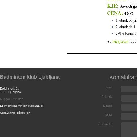
KJE:
Savudrij
CENA:
420€
1. obrok ob pr
2. obrok do 1.
270 € (cena s
Za
PRIJAVO
in do
Badminton klub Ljubljana
Kontaktiraj
Ime
Dolgi most 6a
1000 Ljubljana
Priimek
M:(0)41 323 966
E: info@badminton-ljubljana.si
E-mail
Upravljanje piškotkov
GSM
Sporočilo