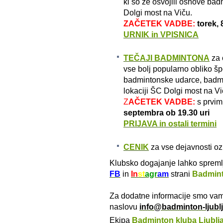
ki so že osvojili osnove ba
Dolgi most na Viču.
ZAČETEK VADBE:
torek, 
URNIK in VPISNICA
TEČAJI BADMINTONA
za 
vse bolj popularno obliko špo
badmintonske udarce, badmi
lokaciji ŠC Dolgi most na Vi
Z
AČETEK VADBE:
s prvim
septembra ob 19.30 uri
PRIJAVA in ostali termini
CENIK
za vse dejavnosti oz
Klubsko dogajanje lahko spremlj
FB
in
In
st
agr
am
strani
Badmint
Za dodatne informacije smo vam
naslovu
info@badminton-ljublj
Ekipa
Badminton kluba Ljublj