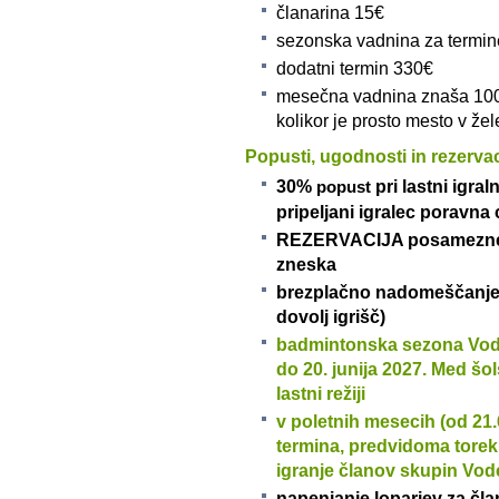
članarina 15€
sezonska vadnina za termine 
dodatni termin 330€
mesečna vadnina znaša 100€
kolikor je prosto mesto v že
Popusti, ugodnosti in rezer
30%
pri lastni igra
popust
pripeljani igralec poravna
REZERVACIJA posameznega
zneska
brezplačno nadomeščanje t
dovolj igrišč)
badmintonska sezona Voden
do 20. junija 2027. Med šol
lastni režiji
v poletnih mesecih (od 21.6
termina, predvidoma torek 
igranje članov skupin Vod
napenjanje loparjev za član