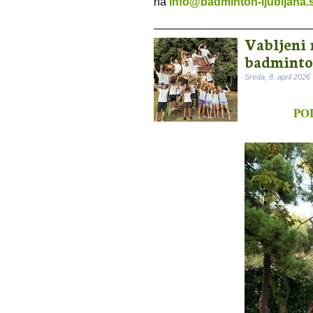
na
info@badminton-ljubljana.s
Vabljeni 
badminto
Sreda, 8. april 2026
PO