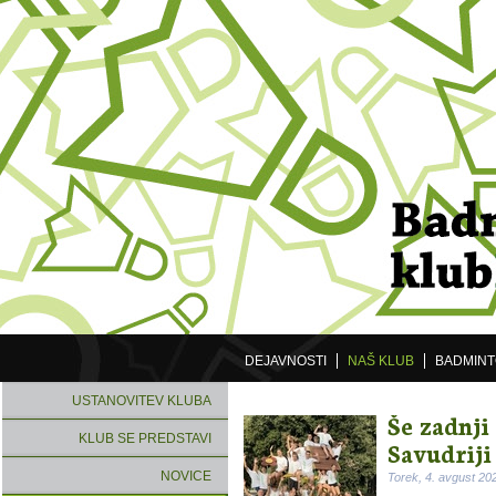
DEJAVNOSTI
NAŠ KLUB
BADMIN
USTANOVITEV KLUBA
Še zadnji
KLUB SE PREDSTAVI
Savudriji
NOVICE
Torek, 4. avgust 20