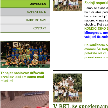
Zadnji napotki
OBVESTILA
Samo še slaba d
NAPOVEDNIK
bo tudi letos pot
bomo še zadnjič l
KAKO DO NAS
napore, ki nas 
obdobju. Kot vsak
KONTAKT
KONDICIJSKO-DR
Mimogrede, mes
vabljeni še zadn
Po končanem Sa
dvorani ŠC Dolg
potekale od 25.
pravočasno obv
Trinajst naslovov državnih
prvakov, sedem samo med
mladimi
V BKL že sprejemamo