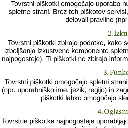
Tovrstni piškotki omogočajo uporabo n
spletne strani. Brez teh piškotov servisi, k
delovali pravilno (npr
2. Izk
Tovrstni piškotki zbirajo podatke, kako 
izboljšanja izkustvene komponente spletne
najpogosteje). Ti piškotki ne zbirajo informa
3. Funkc
Tovrstni piškotki omogočajo spletni stran
(npr. uporabniško ime, jezik, regijo) in za
piškotki lahko omogočajo sled
4. Oglasni 
Tovrstne piškotke najpogosteje uporabljajo