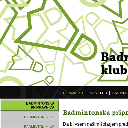
DEJAVNOSTI
NAŠ KLUB
BADMIN
BADMINTONSKA
PRIPRAVNICA
Badmintonska pripr
BADMINTON ŠOLA
Da bi vsem našim šolarjem predsta
BADMINTON KLUB