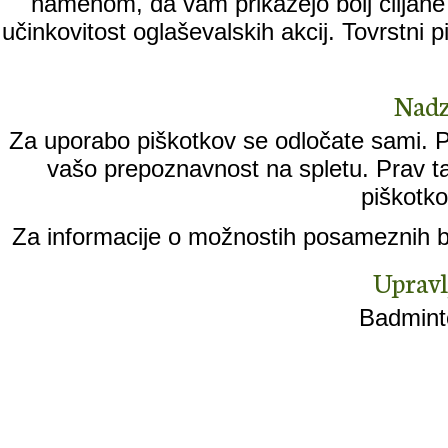
namenom, da vam prikažejo bolj ciljane 
učinkovitost oglaševalskih akcij. Tovrstni
Nadz
Za uporabo piškotkov se odločate sami. Pi
vašo prepoznavnost na spletu. Prav ta
piškotko
Za informacije o možnostih posameznih br
Upravl
Badminto