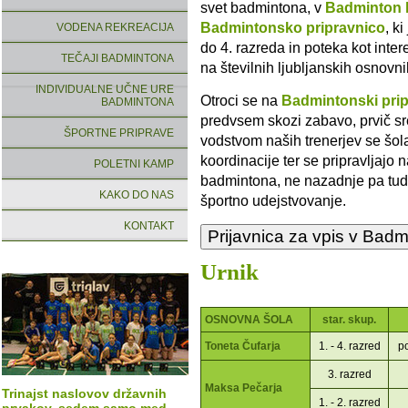
svet badmintona, v
Badminton k
Badmintonsko pripravnico
, k
VODENA REKREACIJA
do 4. razreda in poteka kot int
TEČAJI BADMINTONA
na številnih ljubljanskih osnovni
INDIVIDUALNE UČNE URE
Otroci se na
Badmintonski prip
BADMINTONA
predvsem skozi zabavo, prvič sr
ŠPORTNE PRIPRAVE
vodstvom naših trenerjev se šola
koordinacije ter se pripravljajo
POLETNI KAMP
badmintona, ne nazadnje pa tud
KAKO DO NAS
športno udejstvovanje.
KONTAKT
Urnik
OSNOVNA ŠOLA
star. skup.
Toneta Čufarja
1. - 4. razred
po
3. razred
Maksa Pečarja
Trinajst naslovov državnih
1. - 2. razred