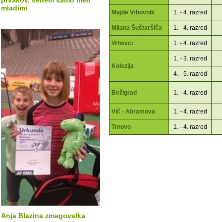
prvakov, sedem samo med
mladimi
Majde Vrhovnik
1. - 4. razred
Milana Šuštaršiča
1. - 4. razred
Vrhovci
1. - 4. razred
1. - 3. razred
Kolezija
4. - 5. razred
Bežigrad
1. - 4. razred
Vič - Abramova
1. - 4. razred
Trnovo
1. - 4. razred
Anja Blazina zmagovalka