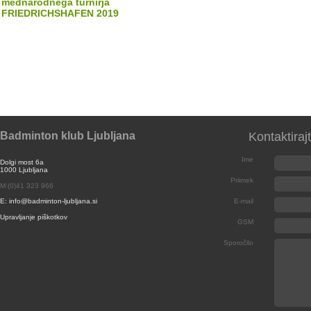
mednarodnega turnirja
FRIEDRICHSHAFEN 2019
Badminton klub Ljubljana
Kontaktiraj
Ime
Dolgi most 6a
1000 Ljubljana
Priimek
M:(0)41 323 966
E: info@badminton-ljubljana.si
E-mail
Upravljanje piškotkov
GSM
Sporočilo