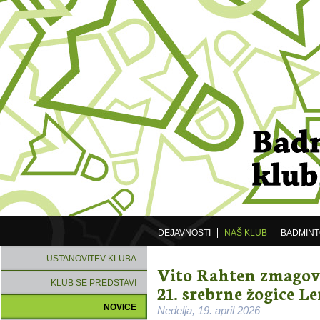
DEJAVNOSTI
NAŠ KLUB
BADMIN
USTANOVITEV KLUBA
Vito Rahten zmagov
KLUB SE PREDSTAVI
21. srebrne žogice L
NOVICE
Nedelja, 19. april 2026