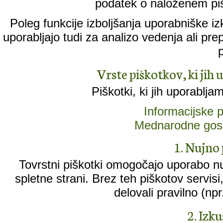
podatek o naloženem piš
Poleg funkcije izboljšanja uporabniške iz
uporabljajo tudi za analizo vedenja ali pr
Vrste piškotkov, ki jih 
Piškotki, ki jih uporablja
Informacijske
Mednarodne gos
1. Nujno 
Tovrstni piškotki omogočajo uporabo n
spletne strani. Brez teh piškotov servisi, k
delovali pravilno (npr
2. Izk