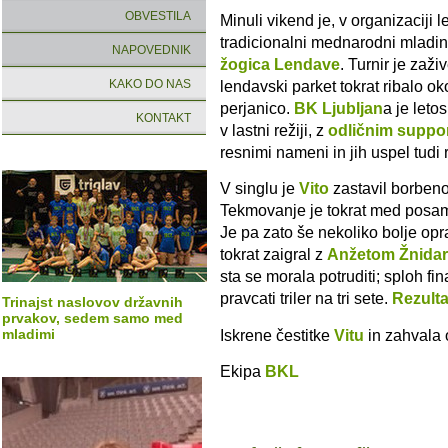
OBVESTILA
Minuli vikend je, v organizaciji
tradicionalni mednarodni mladi
NAPOVEDNIK
žogica Lendave
. Turnir je zaži
KAKO DO NAS
lendavski parket tokrat ribalo oko
perjanico.
BK Ljubljan
a je leto
KONTAKT
v lastni režiji, z
odličnim suppo
resnimi nameni in jih uspel tudi re
V singlu je
Vito
zastavil borbeno 
Tekmovanje je tokrat med posame
Je pa zato še nekoliko bolje opra
tokrat zaigral z
Anžetom Žnida
sta se morala potruditi; sploh fi
pravcati triler na tri sete.
Rezulta
Trinajst naslovov državnih
prvakov, sedem samo med
Iskrene čestitke
Vitu
in zahvala
mladimi
Ekipa
BKL