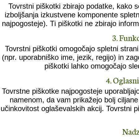
Tovrstni piškotki zbirajo podatke, kako 
izboljšanja izkustvene komponente spletne
najpogosteje). Ti piškotki ne zbirajo informa
3. Funkc
Tovrstni piškotki omogočajo spletni stran
(npr. uporabniško ime, jezik, regijo) in za
piškotki lahko omogočajo sled
4. Oglasni 
Tovrstne piškotke najpogosteje uporabljajo
namenom, da vam prikažejo bolj ciljane 
učinkovitost oglaševalskih akcij. Tovrstni
Nadz