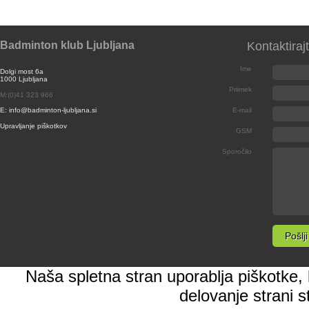
Badminton klub Ljubljana
Kontaktiraj
Ime
Dolgi most 6a
1000 Ljubljana
Priimek
M:(0)41 323 966
E: info@badminton-ljubljana.si
E-mail
Upravljanje piškotkov
GSM
Sporočilo
Naša spletna stran uporablja piškotke, k
delovanje strani s