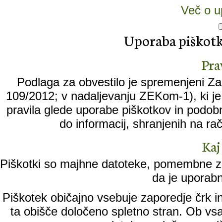
Več o u
Uporaba piškotko
Pra
Podlaga za obvestilo je spremenjeni Zak
109/2012; v nadaljevanju ZEKom-1), ki je 
pravila glede uporabe piškotkov in podobn
do informacij, shranjenih na ra
Kaj
Piškotki so majhne datoteke, pomembne za
da je uporabn
Piškotek običajno vsebuje zaporedje črk in
ta obišče določeno spletno stran. Ob vs