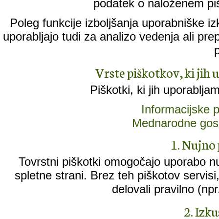
podatek o naloženem piš
Poleg funkcije izboljšanja uporabniške iz
uporabljajo tudi za analizo vedenja ali pr
Vrste piškotkov, ki jih 
Piškotki, ki jih uporablja
Informacijske
Mednarodne gos
1. Nujno 
Tovrstni piškotki omogočajo uporabo n
spletne strani. Brez teh piškotov servisi, k
delovali pravilno (npr
2. Izk