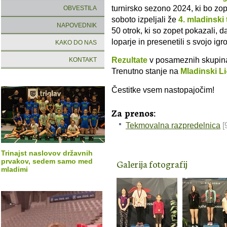
turnirsko sezono 2024, ki bo zo
OBVESTILA
soboto izpeljali že
4. mladinski 
NAPOVEDNIK
50 otrok, ki so zopet pokazali, d
loparje in presenetili s svojo igr
KAKO DO NAS
Rezultate
v posameznih skupina
KONTAKT
Trenutno stanje na
Mladinski Li
Čestitke vsem nastopajočim!
Za prenos:
Tekmovalna razpredelnica
[
Trinajst naslovov državnih
Galerija fotografij
prvakov, sedem samo med
mladimi