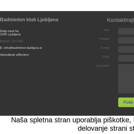
Badminton klub Ljubljana
Kontaktiraj
Ime
Dolgi most 6a
1000 Ljubljana
Priimek
M:(0)41 323 966
E: info@badminton-ljubljana.si
E-mail
Upravljanje piškotkov
GSM
Sporočilo
Naša spletna stran uporablja piškotke, k
delovanje strani s