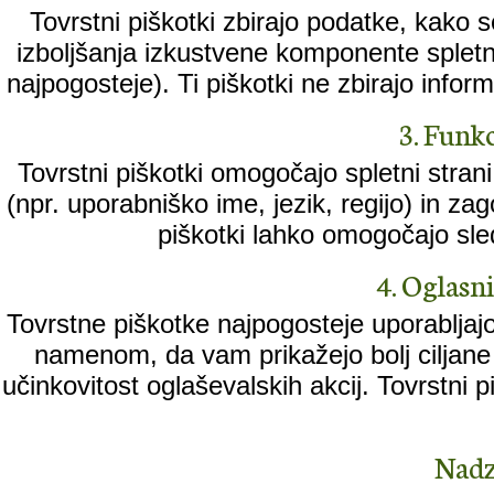
Tovrstni piškotki zbirajo podatke, kako 
izboljšanja izkustvene komponente spletne
najpogosteje). Ti piškotki ne zbirajo informa
3. Funkc
Tovrstni piškotki omogočajo spletni stran
(npr. uporabniško ime, jezik, regijo) in za
piškotki lahko omogočajo sled
4. Oglasni 
Tovrstne piškotke najpogosteje uporabljajo
namenom, da vam prikažejo bolj ciljane 
učinkovitost oglaševalskih akcij. Tovrstni
Nadz