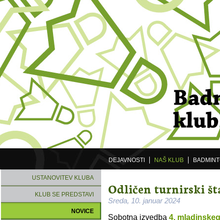
DEJAVNOSTI
NAŠ KLUB
BADMIN
USTANOVITEV KLUBA
Odličen turnirski št
KLUB SE PREDSTAVI
Sreda, 10. januar 2024
NOVICE
Sobotna izvedba
4. mladinskega