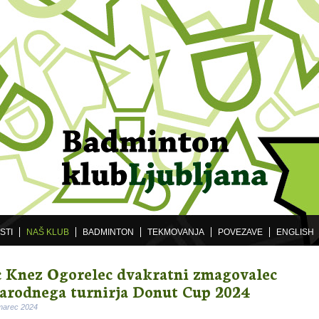
STI
NAŠ KLUB
BADMINTON
TEKMOVANJA
POVEZAVE
ENGLISH
 Knez Ogorelec dvakratni zmagovalec
rodnega turnirja Donut Cup 2024
 marec 2024