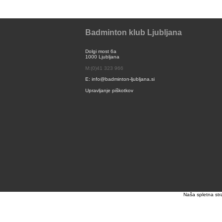
Badminton klub Ljubljana
Dolgi most 6a
1000 Ljubljana
M:(0)41 323 966
E: info@badminton-ljubljana.si
Upravljanje piškotkov
Naša spletna stra