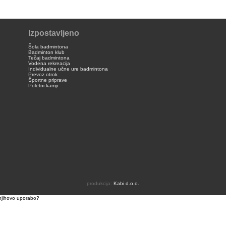
Izpostavljeno
Šola badmintona
Badminton klub
Tečaj badmintona
Vodena rekreacija
Individualne učne ure badmintona
Prevoz otrok
Športne priprave
Poletni kamp
produkcija:
Kabi d.o.o.
z njihovo uporabo?