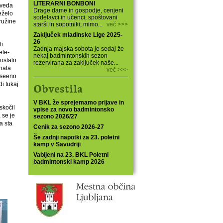
LITERARNI BONBONI
eveda
Drage dame in gospodje, cenjeni
eželo
sodelavci in učenci, spoštovani
ružine
starši in sopotniki; mimo...
več >>>
Zaključek mladinske Lige 2025-
26
ti
Zadnja majska sobota je sedaj že
ele-
nekaj badmintonskih sezon
 ostalo
rezervirana za zaključek naše...
inala
več >>>
 vseeno
Obvestila
i tukaj
V BKL že sprejemamo prijave in
skočil
vpise za novo badmintonsko
 se je
sezono 2026/27
a sta
Cenik za sezono 2026-27
Še zadnji napotki za 23. poletni
kamp v Savudriji
Vabljeni na 23. BKL Poletni
badmintonski kamp 2026