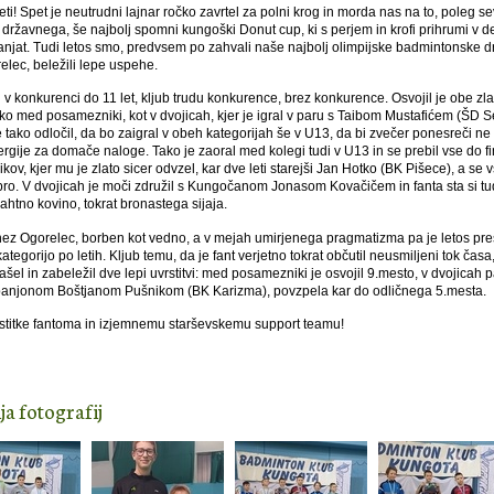
eti! Spet je neutrudni lajnar ročko zavrtel za polni krog in morda nas na to, poleg s
državnega, še najbolj spomni kungoški Donut cup, ki s perjem in krofi prihrumi v d
njat. Tudi letos smo, predvsem po zahvali naše najbolj olimpijske badmintonske d
lec, beležili lepe uspehe.
il v konkurenci do 11 let, kljub trudu konkurence, brez konkurence. Osvojil je obe zla
ako med posamezniki, kot v dvojicah, kjer je igral v paru s Taibom Mustafićem (ŠD S
e tako odločil, da bo zaigral v obeh kategorijah še v U13, da bi zvečer ponesreči ne
rgije za domače naloge. Tako je zaoral med kolegi tudi v U13 in se prebil vse do f
ov, kjer mu je zlato sicer odvzel, kar dve leti starejši Jan Hotko (BK Pišece), a se
bro. V dvojicah je moči združil s Kungočanom Jonasom Kovačičem in fanta sta si tud
žlahtno kovino, tokrat bronastega sijaja.
nez Ogorelec, borben kot vedno, a v mejah umirjenega pragmatizma pa je letos pre
kategorijo po letih. Kljub temu, da je fant verjetno tokrat občutil neusmiljeni tok časa,
ašel in zabeležil dve lepi uvrstitvi: med posamezniki je osvojil 9.mesto, v dvojicah p
panjonom Boštjanom Pušnikom (BK Karizma), povzpela kar do odličnega 5.mesta.
stitke fantoma in izjemnemu starševskemu support teamu!
ja fotografij