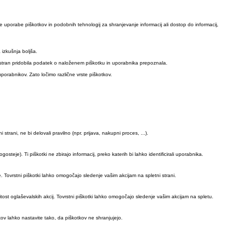
e uporabe piškotkov in podobnih tehnologij za shranjevanje informacij ali dostop do informacij,
izkušnja boljša.
 stran pridobila podatek o naloženem piškotku in uporabnika prepoznala.
porabnikov. Zato ločimo različne vrste piškotkov.
trani, ne bi delovali pravilno (npr. prijava, nakupni proces, ...).
teje). Ti piškotki ne zbirajo informacij, preko katerih bi lahko identificirali uporabnika.
e. Tovrstni piškotki lahko omogočajo sledenje vašim akcijam na spletni strani.
tost oglaševalskih akcij. Tovrstni piškotki lahko omogočajo sledenje vašim akcijam na spletu.
ov lahko nastavite tako, da piškotkov ne shranjujejo.