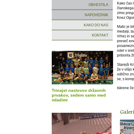
Kako čas l
OBVESTILA
članskega 
zimo prega
NAPOVEDNIK
Knez Ogore
KAKO DO NAS
Matic je b
medalji, t
KONTAKT
Vrhe) in s
preveč ene
posameznik
odel v sre
priborila 
Starejši K
že v višjo 
odlično zn
se, s kom
Iskrene če
Trinajst naslovov državnih
prvakov, sedem samo med
mladimi
Galeri