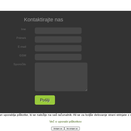
Kontaktirajte nas
Ime
Priimek
E-mail
GSM
Sporočilo
n uporablja piškotke, ki se naložijo na vaš računalnik. Ali se za boljše delovanje strani strinjate 
Več o uporabi piškotkov
Strinjam se
Ne strinjam se