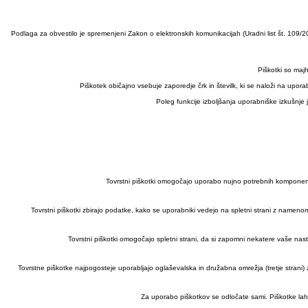
Podlaga za obvestilo je spremenjeni Zakon o elektronskih komunikacijah (Uradni list št. 109/20
Piškotki so maj
Piškotek običajno vsebuje zaporedje črk in številk, ki se naloži na up
Poleg funkcije izboljšanja uporabniške izkušnje 
Tovrstni piškotki omogočajo uporabo nujno potrebnih komponent za p
Tovrstni piškotki zbirajo podatke, kako se uporabniki vedejo na spletni strani z namenom i
Tovrstni piškotki omogočajo spletni strani, da si zapomni nekatere vaše nasta
Tovrstne piškotke najpogosteje uporabljajo oglaševalska in družabna omrežja (tretje strani) 
Za uporabo piškotkov se odločate sami. Piškotke lahk