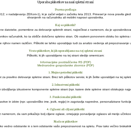
Uporaba piškotkov na naši spletni strani
Pravna podlaga
12; v nadaljevanju ZEKom-1), ki je začel veljati v začetku leta 2013. Prinesel je nova pravila gled
shranjenih na računalniku ali mobilni napravi uporabnika.
Kaj so piškotki?
hne datoteke, pomembne za delovanje spletnih strani, največkrat z namenom, da je uporabnikova 
orabnikov računalnik, ko ta obišče določeno spletno stran. Ob vsakem ponovnem obisku bo spletna
je njihov namen različen. Piškotki se lahko uporabljajo tudi za analizo vedenja ali prepoznavanje u
Vrste piškotkov, ki jih uporabljamo na tej spletni strani
Piškotki, ki jih uporabljamo na tej strani sledijo smernicam:
Informacijske pooblaščenke RS (PDF)
Mednarodne gospodarske zbornice (PDF)
1. Nujno potrebni piškotki
ravilno delovanje spletne strani. Brez teh piškotov servisi, ki jih želite uporabljati na tej spletni s
2. Izkustveni piškotki
zboljšanja izkustvene komponente spletne strani (npr. katere dele spletne strani obiskujejo najpogos
3. Funkcionalni piškotki
vitve in izbire (npr. uporabniško ime, jezik, regijo) in zagotavlja napredne, personalizirane funkcij
4. Oglasni ali ciljani piškotki
z namenom, da vam prikažejo bolj ciljane oglase, omejujejo ponavljanje oglasov ali merijo učinkovi
Nadzor piškotkov
o vedno odstranite in s tem odstranite vašo prepoznavnost na spletu. Prav tako večino brskalnik