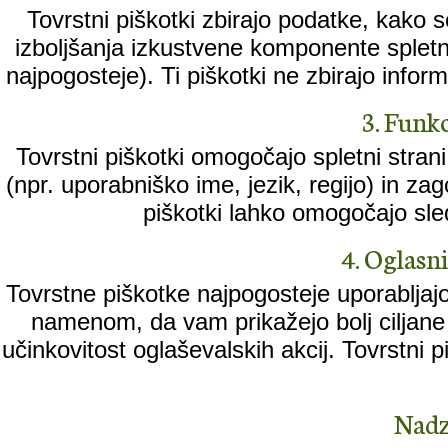
Tovrstni piškotki zbirajo podatke, kako 
izboljšanja izkustvene komponente spletne
najpogosteje). Ti piškotki ne zbirajo informa
3. Funkc
Tovrstni piškotki omogočajo spletni stran
(npr. uporabniško ime, jezik, regijo) in za
piškotki lahko omogočajo sled
4. Oglasni 
Tovrstne piškotke najpogosteje uporabljajo
namenom, da vam prikažejo bolj ciljane 
učinkovitost oglaševalskih akcij. Tovrstni
Nadz