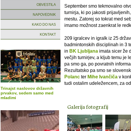
OBVESTILA
September smo tekmovalno otvo
turnirja, ki po jakosti prijavljeni
NAPOVEDNIK
mestu. Zatorej so tokrat med sebo
KAKO DO NAS
imamo možnost zaenkrat le redko 
KONTAKT
209 igralcev in igralk iz 25 drža
badmintonskih disciplinah in 3 
in
BK Ljubljana
imata sicer že 
večjih turnirjev, a kljub temu je 
pa smo ga, po povratnih informac
Rezultatsko pa smo se slovenski
Polanc
ter
Mihe Ivančiča
v konk
tudi ostalim udeležencem, za od
Trinajst naslovov državnih
prvakov, sedem samo med
mladimi
Galerija fotografij