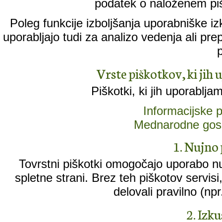
podatek o naloženem piš
Poleg funkcije izboljšanja uporabniške iz
uporabljajo tudi za analizo vedenja ali pr
Vrste piškotkov, ki jih 
Piškotki, ki jih uporablja
Informacijske
Mednarodne gos
1. Nujno 
Tovrstni piškotki omogočajo uporabo n
spletne strani. Brez teh piškotov servisi, k
delovali pravilno (npr
2. Izk