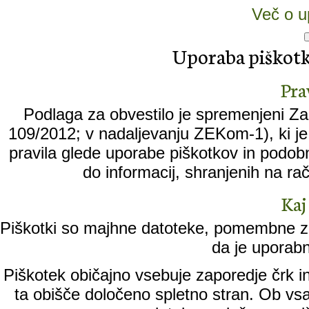
Več o u
Uporaba piškotko
Pra
Podlaga za obvestilo je spremenjeni Zak
109/2012; v nadaljevanju ZEKom-1), ki je 
pravila glede uporabe piškotkov in podobn
do informacij, shranjenih na ra
Kaj
Piškotki so majhne datoteke, pomembne za
da je uporabn
Piškotek običajno vsebuje zaporedje črk in
ta obišče določeno spletno stran. Ob vs