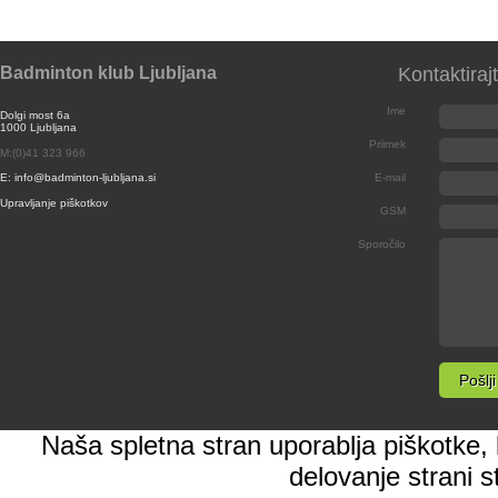
Badminton klub Ljubljana
Kontaktiraj
Ime
Dolgi most 6a
1000 Ljubljana
Priimek
M:(0)41 323 966
E: info@badminton-ljubljana.si
E-mail
Upravljanje piškotkov
GSM
Sporočilo
Naša spletna stran uporablja piškotke, k
delovanje strani s