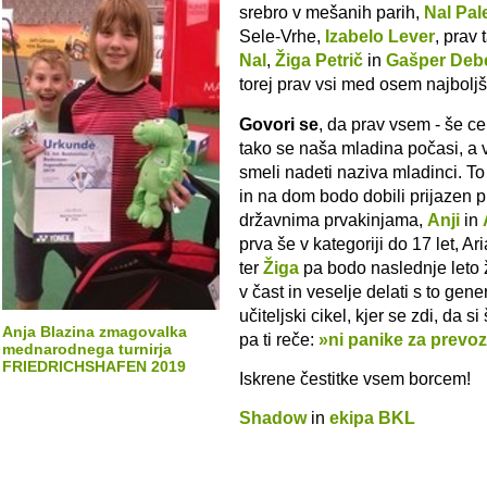
srebro v mešanih parih,
Nal Pal
Sele-Vrhe,
Izabelo Lever
, prav
Nal
,
Žiga Petrič
in
Gašper Deb
torej prav vsi med osem najboljši
Govori se
, da prav vsem - še c
tako se naša mladina počasi, a v
smeli nadeti naziva mladinci. To
in na dom bodo dobili prijaze
državnima prvakinjama,
Anji
in
prva še v kategoriji do 17 let, A
ter
Žiga
pa bodo naslednje leto 
v čast in veselje delati s to gene
učiteljski cikel, kjer se zdi, da
Anja Blazina zmagovalka
pa ti reče:
»ni panike za prevoz
mednarodnega turnirja
FRIEDRICHSHAFEN 2019
Iskrene čestitke vsem borcem!
Shadow
in
ekipa BKL