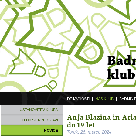
DEJAVNOSTI
NAŠ KLUB
BADMIN
USTANOVITEV KLUBA
Anja Blazina in Ari
KLUB SE PREDSTAVI
do 19 let
NOVICE
Torek, 26. marec 2024