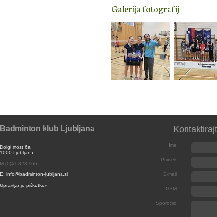
Galerija fotografij
Badminton klub Ljubljana
Kontaktiraj
Ime
Dolgi most 6a
1000 Ljubljana
Priimek
M:(0)41 323 966
E: info@badminton-ljubljana.si
E-mail
Upravljanje piškotkov
GSM
Sporočilo