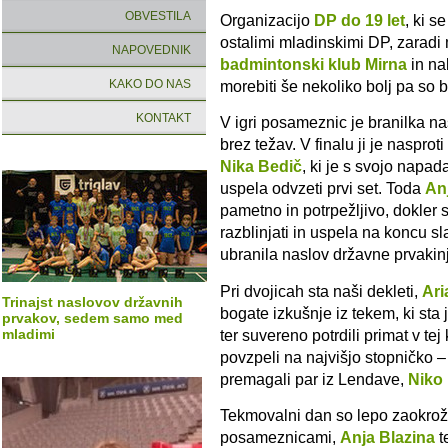
OBVESTILA
Organizacijo
DP do 19 let
, ki s
ostalimi mladinskimi DP, zaradi m
NAPOVEDNIK
badmintonski klub Mirna
in na
KAKO DO NAS
morebiti še nekoliko bolj pa so bi
KONTAKT
V igri posameznic je branilka n
brez težav. V finalu ji je naspro
Nika Bedič
, ki je s svojo napa
uspela odvzeti prvi set. Toda
An
pametno in potrpežljivo, dokler s
razblinjati in uspela na koncu sl
ubranila naslov državne prvakin
Pri dvojicah sta naši dekleti,
Ari
Trinajst naslovov državnih
bogate izkušnje iz tekem, ki sta 
prvakov, sedem samo med
ter suvereno potrdili primat v tej
mladimi
povzpeli na najvišjo stopničko – 
premagali par iz Lendave,
Niko
Tekmovalni dan so lepo zaokroži
posameznicami,
Anja Blazina
t