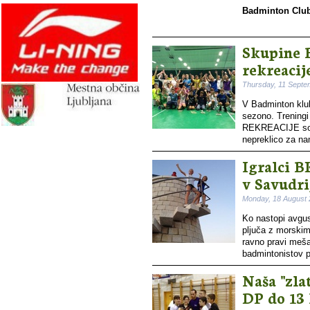
Badminton Club 
Skupine 
rekreacij
Thursday, 11 Septe
V Badminton klub
sezono. Trenin
REKREACIJE so že
nepreklico za na
Igralci B
v Savudri
Monday, 18 August
Ko nastopi avgus
pljuča z morskim
ravno pravi mešan
badmintonistov pr
Naša "zla
DP do 13 