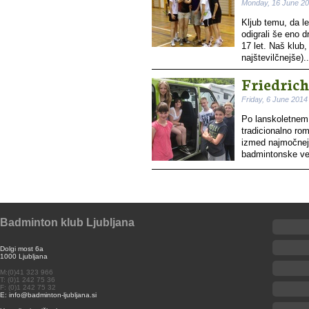
Monday, 16 June 2
Kljub temu, da le
odigrali še eno d
17 let. Naš klub,
najštevilčnejše)..
Friedric
Friday, 6 June 2014
Po lanskoletnem 
tradicionalno ro
izmed najmočnejš
badmintonske veš
Badminton klub Ljubljana
Dolgi most 6a
1000 Ljubljana
M:(0)41 323 966
T: (0)1 242 75 36
F: (0)1 242 75 32
E: info@badminton-ljubljana.si