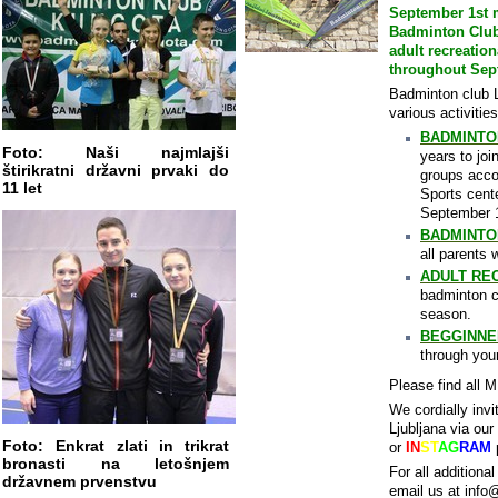
September 1st 
Badminton Club 
adult recreatio
throughout Sep
Badminton club L
various activitie
BADMINTO
Foto: Naši najmlajši
years to joi
štirikratni državni prvaki do
groups acco
11 let
Sports cent
September 15
BADMINTO
all parents 
ADULT RE
badminton co
season​.
BEGGINNE
through your
Please find all
We cordially invi
Ljubljana via our
Foto: Enkrat zlati in
trikrat
or
IN
ST
AG
RAM
bronasti na letošnjem
For all addition
državnem prvenstvu
email us at info